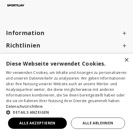
Information
Richtlinien
×
Diese Webseite verwendet Cookies.
Bleiben Sie über Neuigkeiten und Aktionen auf dem
Laufenden, indem Sie sich für unseren Newsletter anmelden
Wir verwenden Cookies, um Inhalte und Anzeigen zu personalisieren
und unseren Datenverkehr zu analysieren. Wir geben Informationen
Schicken
über Ihre Nutzung unserer Website auch an unsere Werbe- und
Analysepartner weiter, die diese möglicherweise mit anderen
Informationen kombinieren, die Sie ihnen bereitgestellt haben oder
Datenschutzrichtlinie
habe ich gelesen und zur Kenntnis genommen
die sie im Rahmen Ihrer Nutzung ihrer Dienste gesammelt haben.
Datenschutzrichtlinie
DETAILS ANZEIGEN
Sportsjay,Copyright © 2025, Alle Rechte vorbehalten
ALLE AKZEPTIEREN
ALLE ABLEHNEN